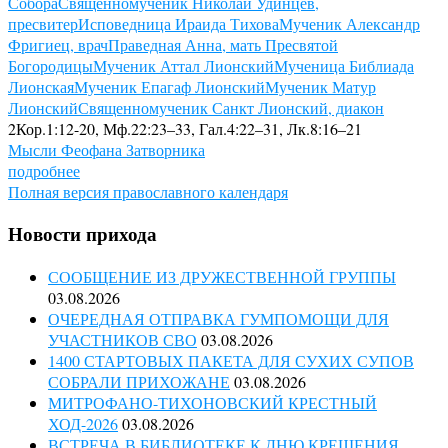
Собора
Священномученик Николай Удинцев,
пресвитер
Исповедница Ираида Тихова
Мученик Александр
Фригиец, врач
Праведная Анна, мать Пресвятой
Богородицы
Мученик Аттал Лионский
Мученица Библиада
Лионская
Мученик Епагаф Лионский
Мученик Матур
Лионский
Священномученик Санкт Лионский, диакон
2Кор.1:12-20, Мф.22:23–33, Гал.4:22–31, Лк.8:16–21
Мысли Феофана Затворника
подробнее
Полная версия православного календаря
Новости прихода
СООБЩЕНИЕ ИЗ ДРУЖЕСТВЕННОЙ ГРУППЫ
03.08.2026
ОЧЕРЕДНАЯ ОТПРАВКА ГУМПОМОЩИ ДЛЯ
УЧАСТНИКОВ СВО
03.08.2026
1400 СТАРТОВЫХ ПАКЕТА ДЛЯ СУХИХ СУПОВ
СОБРАЛИ ПРИХОЖАНЕ
03.08.2026
МИТРОФАНО-ТИХОНОВСКИЙ КРЕСТНЫЙ
ХОД-2026
03.08.2026
ВСТРЕЧА В БИБЛИОТЕКЕ К ДНЮ КРЕЩЕНИЯ