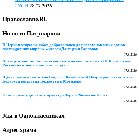
РУСИ
28.07.2026
Православие.RU
Новости Патриархии
В Церкви открыли набор добровольцев для восстановления домов
пострадавших мирных жителей Донецка и Горловки
07.8.2026
Архиерейский хор Бишкекской епархии выступил на VIII Кыргызско-
Российском экономическом форуме
07.8.2026
В день памяти святителя Георгия (Конисского) Патриарший экзарх всея
Беларуси возглавил торжества в Могилеве
07.8.2026
Популярному детскому проекту «Вера и Фома» — 10 лет
07.8.2026
Мы в Одноклассниках
Адрес храма