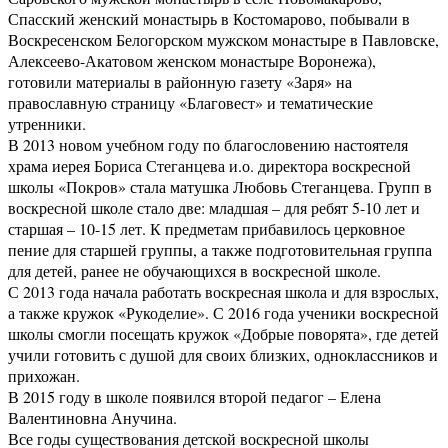
Спасский женский монастырь в Костомарово, побывали в
Воскресенском Белогорском мужском монастыре в Павловске,
Алексеево-Акатовом женском монастыре Воронежа),
готовили материалы в районную газету «Заря» на
православную страницу «Благовест» и тематические
утренники.
В 2013 новом учебном году по благословению настоятеля
храма иерея Бориса Стеганцева и.о. директора воскресной
школы «Покров» стала матушка Любовь Стеганцева. Групп в
воскресной школе стало две: младшая – для ребят 5-10 лет и
старшая – 10-15 лет. К предметам прибавилось церковное
пение для старшей группы, а также подготовительная группа
для детей, ранее не обучающихся в воскресной школе.
С 2013 года начала работать воскресная школа и для взрослых,
а также кружок «Рукоделие». С 2016 года ученики воскресной
школы смогли посещать кружок «Добрые поворята», где детей
учили готовить с душой для своих близких, одноклассников и
прихожан.
В 2015 году в школе появился второй педагог – Елена
Валентиновна Анучина.
Все годы существования детской воскресной школы