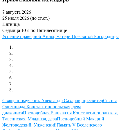
7 августа 2026
25 июля 2026 (по ст.ст.)
Пятница
Седмица 10-я по Пятидесятнице
Успение праведной Анны, матери Пресвятой Богородицы
Священномученик Александр Сахаров, пресвитер
Святая
Олимпиада Константинопольская, дева,
диакониса
Преподобная Евпраксия Константинопольская,
Тавеннская, Младшая, дева
Преподобный Макарий
Желтоводский, Унженский
Память V Вселенского