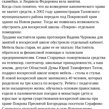
скамейки, и Людмила Федоровна вела занятия.
Когда стало понятно, что на возведение канонического храма
не хватит средств, в 2002 году администрация Таловского
муниципального района передало под Покровский храм
здание на Новом рынке. Тогда же появилась возможность
обустроить для воскресной школы «Покров» отдельное
помещение.
Трудами настоятеля храма протоиерея Вадима Чурикова для
занятий в воскресной школе обустроили отдельный кабинет.
Мебель была старая, но даже ее не хватало. Настоятель
обратился за финансовой помощью к таловским
предпринимателям. Семья Старцевых пожертвовала средства
на телевизор, синтезатор, школьные принадлежности, а наш
земляк, депутат Областной Думы Юрий Тимофеевич Титов,
подарил воскресной школе новую мебель – столы и стулья.
В новой воскресной школе занимались 40 человек, которых
разделили на три класса по возрасту. Ребята с педагогами
вели насыщенную жизнь: обучались основам православия,
ездили в паломнические поездки в монастыри (дети и
взрослые за время существования воскресной школы при
храме Покрова Пресвятой Богородицы посетили Серафимо-
Саровского мужской монастырь в селе Новомакарово,