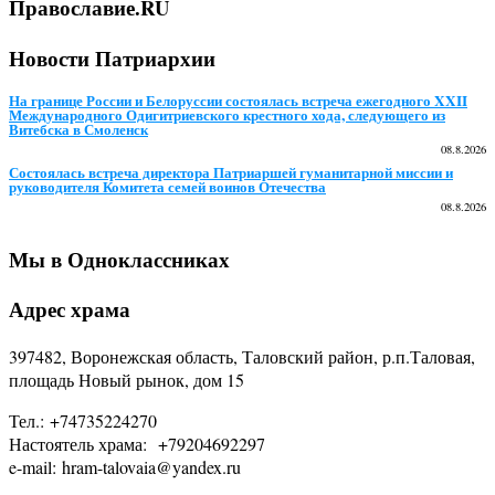
Православие.RU
Новости Патриархии
На границе России и Белоруссии состоялась встреча ежегодного XXII
Международного Одигитриевского крестного хода, следующего из
Витебска в Смоленск
08.8.2026
Состоялась встреча директора Патриаршей гуманитарной миссии и
руководителя Комитета семей воинов Отечества
08.8.2026
Мы в Одноклассниках
Адрес храма
397482, Воронежская область, Таловский район, р.п.Таловая,
площадь Новый рынок, дом 15
Тел.: +74735224270
Настоятель храма: +79204692297
e-mail: hram-talovaia@yandex.ru