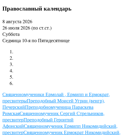
Православный календарь
8 августа 2026
26 июля 2026 (по ст.ст.)
Суббота
Седмица 10-я по Пятидесятнице
Священномученики Ермолай , Ермипп и Ермократ,
пресвитеры
Преподобный Моисей Угрин (венгр),
Печерский
Преподобномученица Параскева
Римская
Священномученик Сергий Стрельников,
пресвитер
Преподобный Геронтий
Афонский
Священномученик Ермипп Никомидийский,
пресвитер
Священномученик Ермократ Никомидийский,