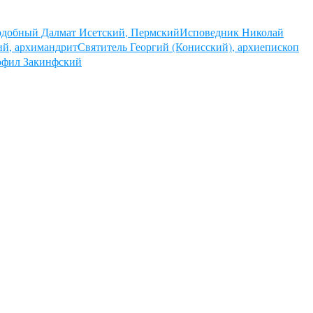
добный Далмат Исетский, Пермский
Исповедник Николай
й, архимандрит
Святитель Георгий (Конисский), архиепископ
фил Закинфский