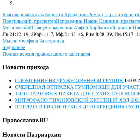
Благоверный князь Борис (в Крещении Роман), страстотерпец
Б
Понгильский, пресвитер
Исповедник Иоанн Калинин, пресвит
Могилевский
Священномученик Алфей Корбанский, диакон
Пр
Лк.21:12–19, 2Кор.1:1-7, Мф.21:43–46, Рим.8:28–39, Ин.15:17–16
Мысли Феофана Затворника
подробнее
Полная версия православного календаря
Новости прихода
СООБЩЕНИЕ ИЗ ДРУЖЕСТВЕННОЙ ГРУППЫ
03.08.
ОЧЕРЕДНАЯ ОТПРАВКА ГУМПОМОЩИ ДЛЯ УЧАСТ
1400 СТАРТОВЫХ ПАКЕТА ДЛЯ СУХИХ СУПОВ С
МИТРОФАНО-ТИХОНОВСКИЙ КРЕСТНЫЙ ХОД-202
ВСТРЕЧА В БИБЛИОТЕКЕ К ДНЮ КРЕЩЕНИЯ РУСИ
Православие.RU
Новости Патриархии