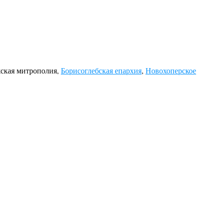
жская митрополия,
Борисоглебская епархия
,
Новохоперское