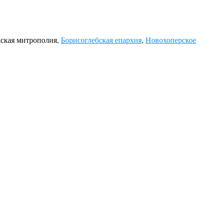
жская митрополия,
Борисоглебская епархия
,
Новохоперское