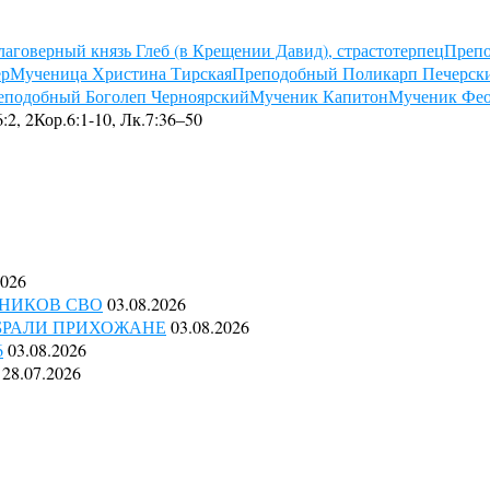
лаговерный князь Глеб (в Крещении Давид), страстотерпец
Препо
ер
Мученица Христина Тирская
Преподобный Поликарп Печерски
еподобный Боголеп Черноярский
Мученик Капитон
Мученик Фео
:2, 2Кор.6:1-10, Лк.7:36–50
2026
НИКОВ СВО
03.08.2026
ОБРАЛИ ПРИХОЖАНЕ
03.08.2026
6
03.08.2026
28.07.2026