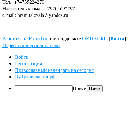
Тел.: +74735224270
Настоятель храма: +79204692297
e-mail: hram-talovaia@yandex.ru
Войти
Работает на Prihod.ru
при поддержке
ORTOX.RU
[
]
Перейти к верхней панели
Войти
Регистрация
Православный календарь на сегодня
В-Православии.рф
Поиск