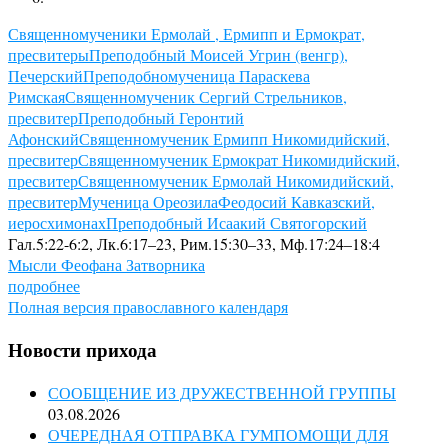
Священномученики Ермолай , Ермипп и Ермократ,
пресвитеры
Преподобный Моисей Угрин (венгр),
Печерский
Преподобномученица Параскева
Римская
Священномученик Сергий Стрельников,
пресвитер
Преподобный Геронтий
Афонский
Священномученик Ермипп Никомидийский,
пресвитер
Священномученик Ермократ Никомидийский,
пресвитер
Священномученик Ермолай Никомидийский,
пресвитер
Мученица Ореозила
Феодосий Кавказский,
иеросхимонах
Преподобный Исаакий Святогорский
Гал.5:22-6:2, Лк.6:17–23, Рим.15:30–33, Мф.17:24–18:4
Мысли Феофана Затворника
подробнее
Полная версия православного календаря
Новости прихода
СООБЩЕНИЕ ИЗ ДРУЖЕСТВЕННОЙ ГРУППЫ
03.08.2026
ОЧЕРЕДНАЯ ОТПРАВКА ГУМПОМОЩИ ДЛЯ